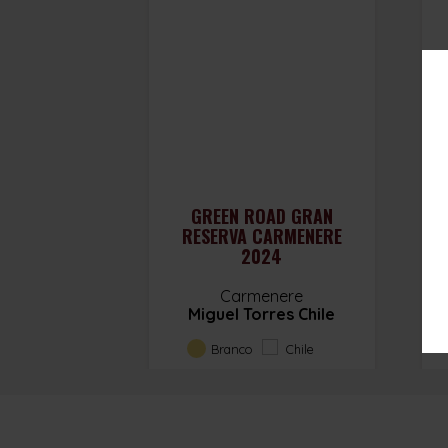
GREEN ROAD GRAN
RESERVA CARMENERE
2024
Carmenere
Miguel Torres Chile
Branco
Chile