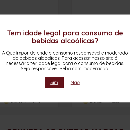
Tem idade legal para consumo de
bebidas alcoólicas?
A Qualimpor defende o consumo responsável e moderado
de bebidas alcoólicas. Para acessar nosso site é
GREEN ROAD GRAN
GREEN ROAD RESERVA
necessário ter idade legal para o consumo de bebidas.
RESERVA CABERNET
SAUVIGNON BLANC
Seja responsável. Beba com moderação.
SAUVIGNON 2024
2025
Sim
Não
Cabernet Sauvignon
Sauvignon Blanc
Miguel Torres Chile
Miguel Torres Chile
Branco
Chile
Branco
Chile