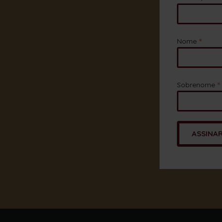
*
Nome
*
Sobrenome