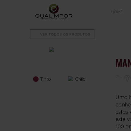
HOME
VER TODOS OS PRODUTOS
MAN
Tinto
Chile
Uma h
conhe
estas
este v
100 an