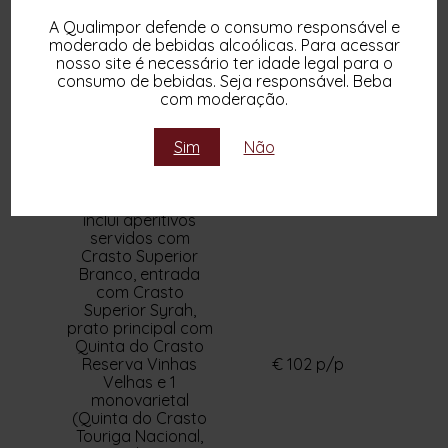
VISITA GUIADA
SEGUIDA DE
A Qualimpor defende o consumo responsável e
ALMOÇO
moderado de bebidas alcoólicas. Para acessar
HARMONIZADO
nosso site é necessário ter idade legal para o
COM PROVA DE 05
consumo de bebidas. Seja responsável. Beba
VINHOS SUPERIOR
com moderação.
(Visita guiada e
comentada pelas
Sim
Não
instalações. O
almoço
harmonizado, de
cozinha tradicional,
inclui aperitivos
servidos com
Crasto Superior
Branco, entrada
com Crasto
Superior Syrah,
prato principal com
Quinta do Crasto
Reserva Vinhas
€ 102 p/p
Velhas e 1
monovarietal
(Quinta do Crasto
Touriga Nacional,