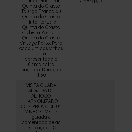
Touriga Nacional,
€ 59,5 p/p
Quinta do Crasto
Touriga Franca ou
Quinta do Crasto
Tinta Roriz), e
Quinta do Crasto
Colheita Porto ou
Quinta do Crasto
Vintage Porto. Para
cada um dos vinhos
será
apresentada a
última safra
lançada). Duração:
1h30
VISITA GUIADA
SEGUIDA DE
ALMOÇO
HARMONIZADO
COM PROVA DE 05
VINHOS (Visita
guiada e
comentada pelas
instalações. O