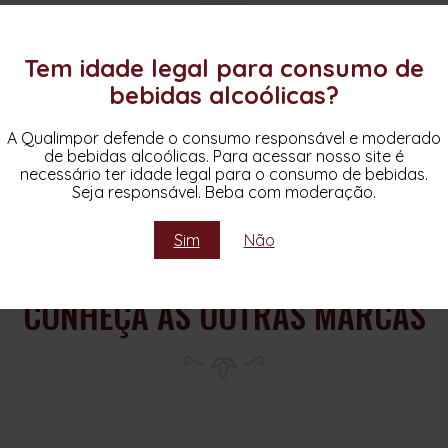
Tem idade legal para consumo de
bebidas alcoólicas?
AZEITE GALEGA VIRGEM
AZEITE ORGÂNICO
EXTRA
OLIVAL DOS ARRIFES
A Qualimpor defende o consumo responsável e moderado
de bebidas alcoólicas. Para acessar nosso site é
Herdade do Esporão
Herdade do Esporão
necessário ter idade legal para o consumo de bebidas.
Seja responsável. Beba com moderação.
Azeite
Portugal
Azeite
Portugal
Sim
Não
CONHEÇA AS OUTRAS MARCAS