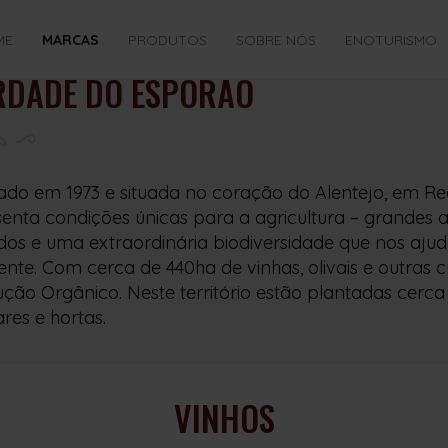
ME
MARCAS
PRODUTOS
SOBRE NÓS
ENOTURISMO
RDADE DO ESPORÃO
do em 1973 e situada no coração do Alentejo, em R
enta condições únicas para a agricultura – grandes a
dos e uma extraordinária biodiversidade que nos ajud
nte. Com cerca de 440ha de vinhas, olivais e outras 
ção Orgânico. Neste território estão plantadas cerca 
es e hortas.
VINHOS