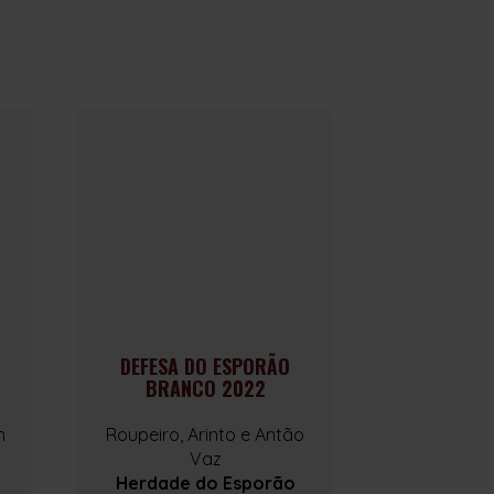
DEFESA DO ESPORÃO
ESPORÃ
BRANCO 2022
BRAN
h
Roupeiro, Arinto e Antão
Gouveio, Ro
Vaz
e V
Herdade do Esporão
Herdade