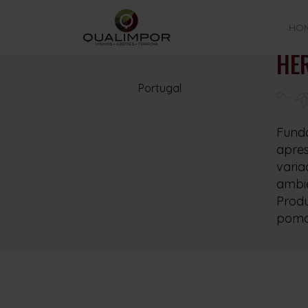
HO
HE
Portugal
Funda
apres
varia
ambie
Produ
pomar