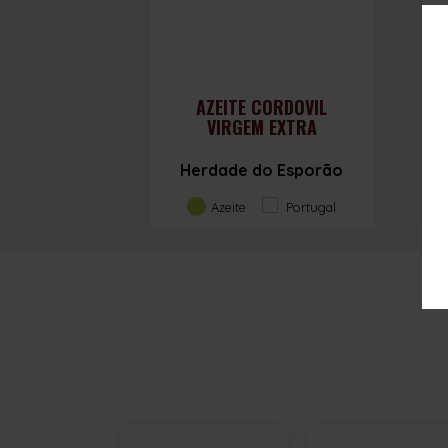
AZEITE CORDOVIL
VIRGEM EXTRA
Herdade do Esporão
Azeite
Portugal