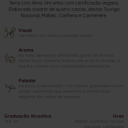
Terra com Alma. Um vinho com certificação vegana.
Elaborado a partir de quatro castas, destas Touriga
Nacional, Malbec, Cariñena e Carmenére.
Visual
Vermelho com intensa camada violeta.
Aroma
No nariz, apresenta uma ampla gama de aromas,
desde frutos silvestres frescos até ervas e infusões, o
que lhe confere uma complexidade interessante.
Paladar
Na boca, é estruturado, com taninos granulados e uma
acidez requintada que apresenta a faceta mais
elegante das vinhas de sequeiro.
Graduação Alcoólica
Uvas
14% vol
Malbec, Cariñena, Touriga
Nacional, Carmenére