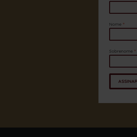
*
Nome
*
Sobrenome