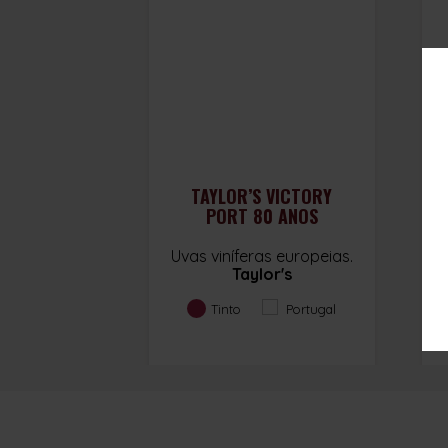
TAYLOR’S VICTORY
PORT 80 ANOS
Uvas viníferas europeias.
Taylor's
Tinto
Portugal