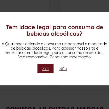
Tem idade legal para consumo de
bebidas alcoólicas?
A Qualimpor defende o consumo responsável e moderado
TAYLOR’S SINGLE
AZEITE VARGELLAS
de bebidas alcoólicas. Para acessar nosso site é
HARVEST 1975
necessário ter idade legal para o consumo de bebidas.
Seja responsável. Beba com moderação.
Taylor`s
Uvas viníferas europeias.
Azeite
Portugal
Taylor's
Sim
Não
Tinto
Portugal