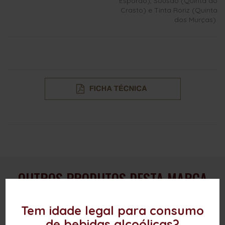
Esporão), Sousão (Quinta do
Crasto) e Tinta Roriz (Quinta
dos Murças).
OUTROS PRODUTOS DESTA MARCA
Tem idade legal para consumo
de bebidas alcoólicas?