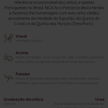
referência incontornável dos vinhos e azeites
Portugueses no Brasil. NICA foi o Patriarca desta família
e fazemos-lhe homenagem com este vinho inédito
proveniente da Herdade do Esporão, da Quinta do
Crasto e da Quinta dos Murças (Tinta Roriz).
Visual
Vermelho Escuro
Aroma
Muito complexo, com notas de café, cravinho, pimenta
preta, fruta compota e baunilha/tosta da barrica.
Paladar
Suave e redondo, elegante, bem equilibrado, taninos
afinados, boa acidez num final fresco e persistente.
Graduação Alcoólica
Uvas
14% vol
Alicante Bouschet (Herdade do