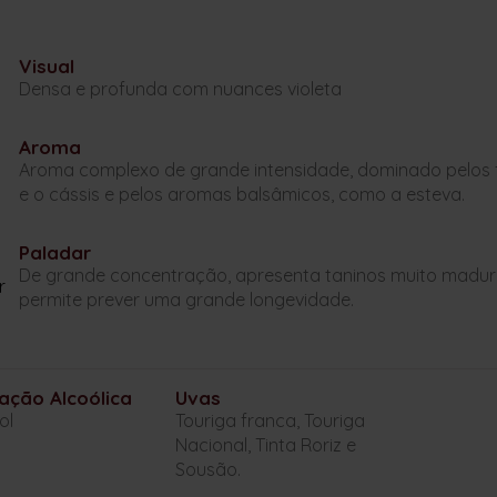
Visual
Densa e profunda com nuances violeta
Aroma
Aroma complexo de grande intensidade, dominado pelos
e o cássis e pelos aromas balsâmicos, como a esteva.
Paladar
De grande concentração, apresenta taninos muito maduro
permite prever uma grande longevidade.
ação Alcoólica
Uvas
ol
Touriga franca, Touriga
Nacional, Tinta Roriz e
Sousão.