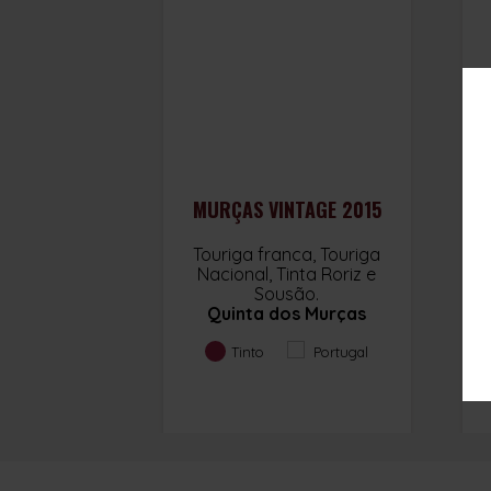
MURÇAS VINTAGE 2015
Touriga franca, Touriga
Nacional, Tinta Roriz e
Sousão.
R
Quinta dos Murças
B
Tinto
Portugal