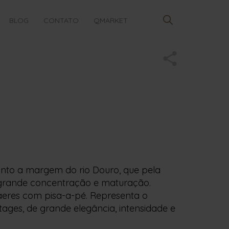
BLOG
CONTATO
QMARKET
unto a margem do rio Douro, que pela
de grande concentração e maturação.
aeres com pisa-a-pé. Representa o
ages, de grande elegância, intensidade e