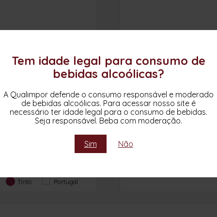
Tem idade legal para consumo de
bebidas alcoólicas?
MURÇAS VV47 2017
MURÇAS RESERVA 201
A Qualimpor defende o consumo responsável e moderado
de bebidas alcoólicas. Para acessar nosso site é
necessário ter idade legal para o consumo de bebidas.
Field blend das principais
Tinta Roriz, Tinta Amarel
Seja responsável. Beba com moderação.
castas autóctones: Tinta
Tinta Barroca, Touriga
oriz, Tinta Amarela, Tinta
Nacional, Touriga Franca
arroca, Touriga Nacional,
Sousão, outras.
Sim
Não
Touriga Franca, Sousão,
Quinta dos Murças
entre outras.
Quinta dos Murças
Tinto
Portugal
Tinto
Portugal