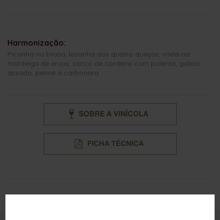
Harmonização:
Picanha na brasa, lasanha aos quatro queijos, vitela na
manteiga de ervas, stinco de cordeiro com polenta, galeto
assado, penne à carbonara.