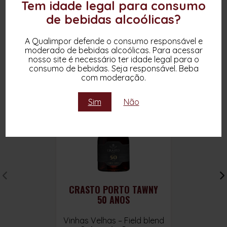
Tem idade legal para consumo
OUTROS PRODUTOS DESTA MARCA
de bebidas alcoólicas?
A Qualimpor defende o consumo responsável e
moderado de bebidas alcoólicas. Para acessar
nosso site é necessário ter idade legal para o
consumo de bebidas. Seja responsável. Beba
com moderação.
Sim
Não
CRASTO PORTO TAWNY
50 ANOS
Vinhas Velhas – Field blend