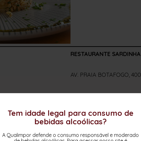
RESTAURANTE SARDINHA
AV. PRAIA BOTAFOGO, 400
21 98627-5840
Tem idade legal para consumo de
bebidas alcoólicas?
RESTAURANTE SARDINHA 
A Qualimpor defende o consumo responsável e moderado
de bebidas alcoólicas. Para acessar nosso site é