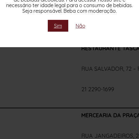
AV. MARACANÃ, 987 – RIO
necessário ter idade legal para o consumo de bebidas.
Seja responsável. Beba com moderação.
21 98522-8360
Sim
Não
RESTAURANTE TASC
RUA SALVADOR, 72 – 
21 2290-1699
MERCEARIA DA PRAÇA
RUA JANGADEIROS, 2