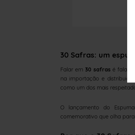
30 Safras: um espuma
Falar em
30 safras
é falar d
na importação e distribuiçã
como um dos mais respeitado
O lançamento do Espuman
comemorativo que olha para