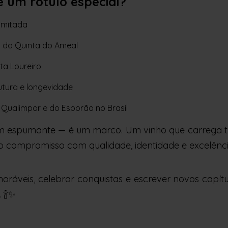
é um rótulo especial?
imitada
s da Quinta do Ameal
ta Loureiro
rutura e longevidade
Qualimpor e do Esporão no Brasil
 espumante — é um marco. Um vinho que carrega t
 o compromisso com qualidade, identidade e excelênci
áveis, celebrar conquistas e escrever novos capít
 🍾✨