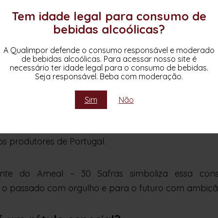
cremosidade e vivacidade.
Tem idade legal para consumo de
bebidas alcoólicas?
Graduação alcoólica:
11,5
Uvas:
Loureiro
A Qualimpor defende o consumo responsável e moderado
de bebidas alcoólicas. Para acessar nosso site é
necessário ter idade legal para o consumo de bebidas.
Seja responsável. Beba com moderação.
nte que simboliza história e futuro
Sim
Não
e trajetória. Ao longo desses 30 anos, a Qualimpor 
o de vinhos portugueses no Brasil, enquanto o Esp
s produtores de Portugal.
te do Ameal – 30 Safras simboliza essa const
 o passado com orgulho e para o futuro com ambiçã