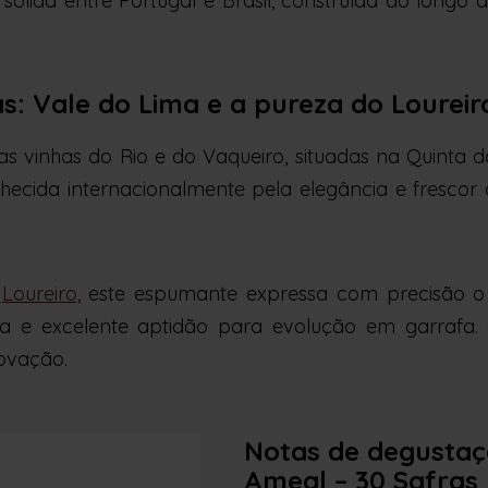
ólida entre Portugal e Brasil, construída ao longo
s: Vale do Lima e a pureza do Loureir
s vinhas do Rio e do Vaqueiro, situadas na Quinta 
nhecida internacionalmente pela elegância e frescor
a
Loureiro
, este espumante expressa com precisão o p
rada e excelente aptidão para evolução em garrafa
novação.
Notas de degusta
Ameal – 30 Safras