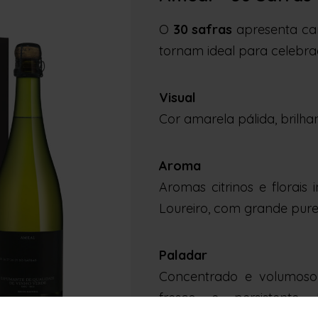
O
30 safras
apresenta car
tornam ideal para celebraç
Visual
Cor amarela pálida, brilha
Aroma
Aromas citrinos e florais 
Loureiro, com grande pure
Paladar
Concentrado e volumoso
fresco e persistente