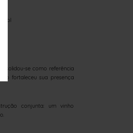
% vol
consolidou-se como referência
orão fortaleceu sua presença
rução conjunta: um vinho
o.