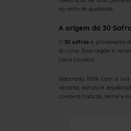
celebração de uma parceria s
ao vinho de qualidade.
A origem do 30 Safra
O
30 safras
é proveniente da
do Lima. Essa região é reco
casta Loureiro.
Elaborado 100% com a uv
vibrante, estrutura equilib
combina tradição, terroir e i