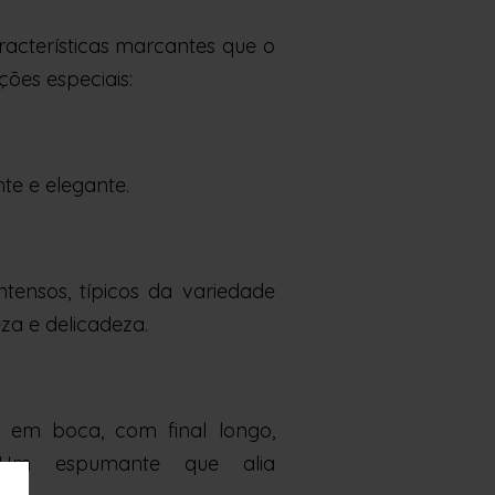
acterísticas marcantes que o
ões especiais:
nte e elegante.
intensos, típicos da variedade
za e delicadeza.
 em boca, com final longo,
. Um espumante que alia