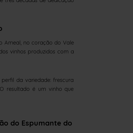
 de três décadas de dedicação
o
do Ameal, no coração do Vale
 dos vinhos produzidos com a
erfil da variedade: frescura
. O resultado é um vinho que
ção do Espumante do